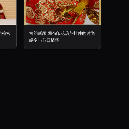
的秘密
古韵新颜 绸布印花葫芦挂件的时尚
蜕变与节日情怀