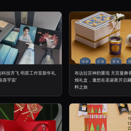
与科技齐飞 明星工作室新年礼
布达拉宫神韵重现 天宫曼舞
惊喜宇宙’
烛礼盒，邀您在圣诞夜开启
料之旅