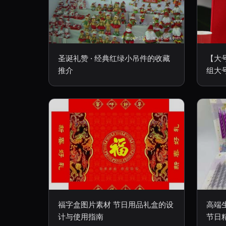
圣诞礼赞 · 经典红绿小吊件的收藏
【大
推介
组大
福字盒图片素材 节日用品礼盒的设
高端
计与使用指南
节日