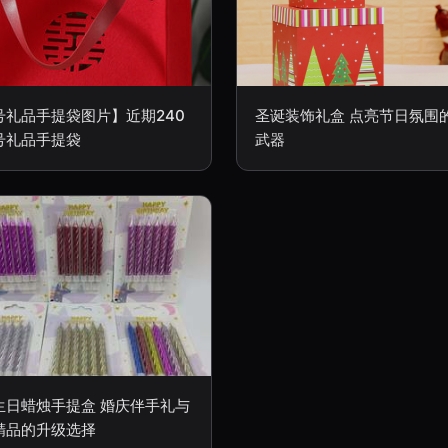
号礼品手提袋图片】近期240
圣诞装饰礼盒 点亮节日氛围
号礼品手提袋
武器
生日蜡烛手提盒 婚庆伴手礼与
精品的升级选择