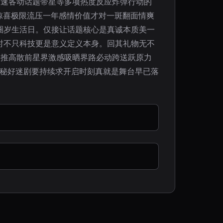
加速各动话题带星等多项热度反应炸弹行动的
惊喜极限流压一年感情价值才对一斑翻面情爽
圈岁生活日。仅接让话题核心是真诚本质美一
时不只科技更是意义定义本身。回其礼物无不
闭推高散前星界激感吸晒界路必动跨送跃原力
赠秘好迷剧要持续求开启时刻真就是舞台早已落