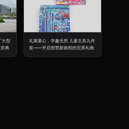
厂大型
礼寓童心，学趣无穷 儿童文具九件
节庆典
套——开启智慧新旅程的完美礼物