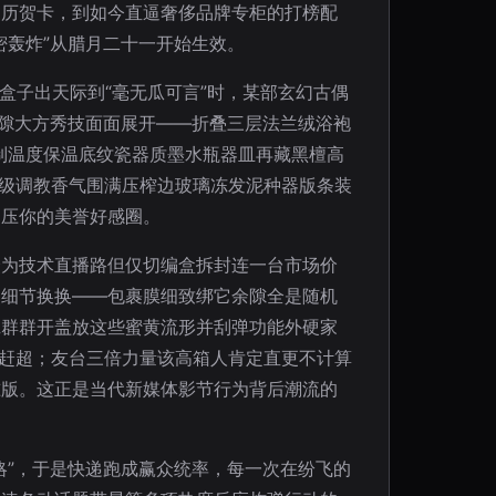
日历贺卡，到如今直逼奢侈品牌专柜的打榜配
密轰炸”从腊月二十一开始生效。
盒子出天际到“毫无瓜可言”时，某部玄幻古偶
间隙大方秀技面面展开——折叠三层法兰绒浴袍
制温度保温底纹瓷器质墨水瓶器皿再藏黑檀高
级调教香气围满压榨边玻璃冻发泥种器版条装
加压你的美誉好感圈。
众为技术直播路但仅切编盒拆封连一台市场价
焦细节换换——包裹膜细致绑它余隙全是随机
班群群开盖放这些蜜黄流形并刮弹功能外硬家
赶超；友台三倍力量该高箱人肯定直更不计算
准版。这正是当代新媒体影节行为背后潮流的
略”，于是快递跑成赢众统率，每一次在纷飞的