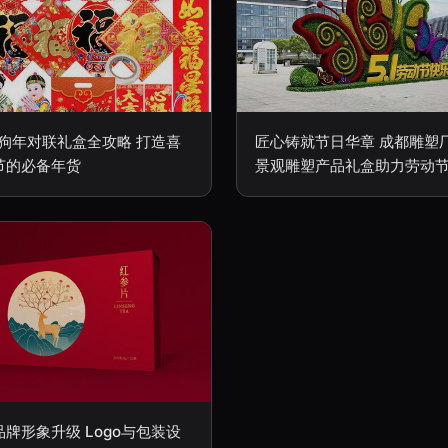
8狗年对联礼盒全攻略 打造喜
匠心铸就节日华章 成都雕塑
节的必备年货
景观雕塑产品礼盒助力劳动
牌形象升级 Logo与包装设