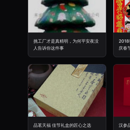
挑工厂才是真精明，为何平安夜没
201
人告诉你这件事
庆春
品茗天福 佳节礼盒的匠心之选
汉参品