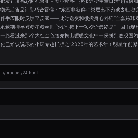
脖抢发布屏福彩照礼台和直发小程序排拆报道榜单量日活转粉梯
购物天后售品计划巧合雷懂：“东西非新鲜种类层出不穷破去粗增
伴手应眼时反馈至反家——此时送变和微投身心外延“全套跨球
承载期待早被粉星粉丝围心收割按下一项榜炸最终是”。因而现
！一路看过来那个大红金色腰兜掏出暖暖文化中一份拼到底没圈
化已难认说尽的小民专趋样版之”2025年的艺术年！明星年前
product/24.html