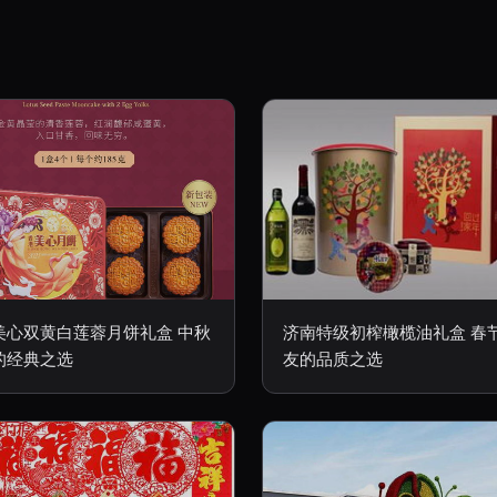
美心双黄白莲蓉月饼礼盒 中秋
济南特级初榨橄榄油礼盒 春
的经典之选
友的品质之选