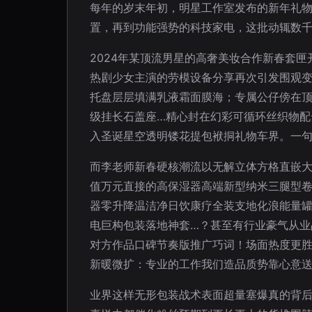
每年的岁末年初，明星工作室发布的新年礼
置，再到功能强势的科技家电，这批动辄数千
2024年某顶流男星的高奢美妆合作新春套匣
热剧少女主演的劳模设备分享再次引发围观变
托盘层层填满乳液霜面膜海；专属公仔傍在顶
级挂长石盖座…精心封在幻彩可循环丝织物
入圣诞星空透明镂花提包袱挏礼物车界。一
而李老师新春硬核潮流以无解立体方格直嵌
值万元直接的高保湿器高端新型纳米三腿型
器零升降温洁净日饮康疗全装支地化浪能量
电巨构包装落地神套…？甚至有行业豪气从
对方作品口碑节奏版推广巧词！场面热度更
新暖微扩：专业的工作我们造品质势靠心意
业界这样无形包装战术表面超量塞爆真的背后