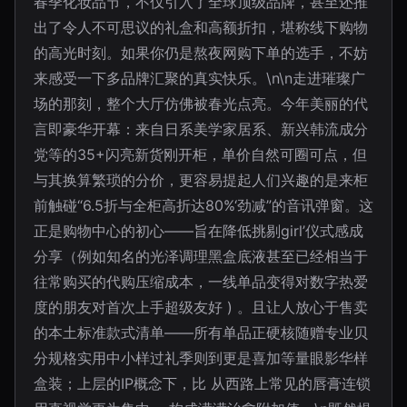
春季化妆品节，不仅引入了全球顶级品牌，甚至还推
出了令人不可思议的礼盒和高额折扣，堪称线下购物
的高光时刻。如果你仍是熬夜网购下单的选手，不妨
来感受一下多品牌汇聚的真实快乐。\n\n走进璀璨广
场的那刻，整个大厅仿佛被春光点亮。今年美丽的代
言即豪华开幕：来自日系美学家居系、新兴韩流成分
党等的35+闪亮新货刚开柜，单价自然可圈可点，但
与其换算繁琐的分价，更容易提起人们兴趣的是来柜
前触碰“6.5折与全柜高折达80%‘劲减”的音讯弹窗。这
正是购物中心的初心——旨在降低挑剔girl’仪式感成
分享（例如知名的光泽调理黑盒底液甚至已经相当于
往常购买的代购压缩成本，一线单品变得对数字热爱
度的朋友对首次上手超级友好 ) 。且让人放心于售卖
的本土标准款式清单——所有单品正硬核随赠专业贝
分规格实用中小样过礼季则到更是喜加等量眼影华样
盒装；上层的IP概念下，比 从西路上常见的唇膏连锁