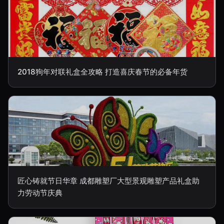
2018狗年对联礼盒全攻略 打造喜庆春节的必备年货
匠心铸就节日华章 成都雕塑厂大型景观雕塑产品礼盒助
力劳动节庆典